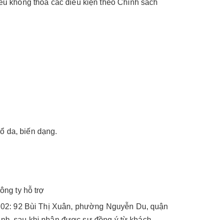
ếu không thỏa các điều kiện theo Chính sách
ổ da, biến dạng.
ông ty hỗ trợ
ố 02: 92 Bùi Thị Xuân, phường Nguyễn Du, quận
hành, sau khi nhận được sự đồng ý từ khách