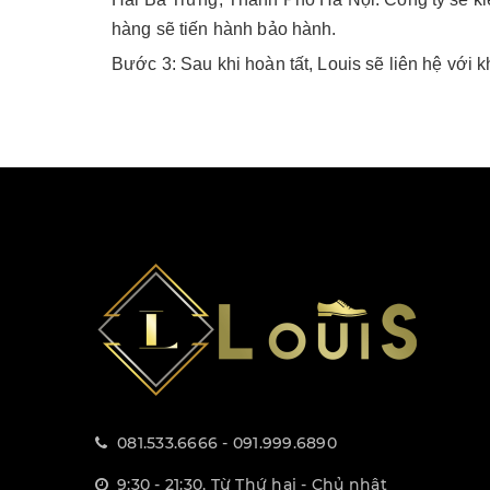
hàng sẽ tiến hành bảo hành.
Bước 3
: Sau khi hoàn tất, Louis sẽ liên hệ với
081.533.6666 - 091.999.6890
9:30 - 21:30, Từ Thứ hai - Chủ nhật