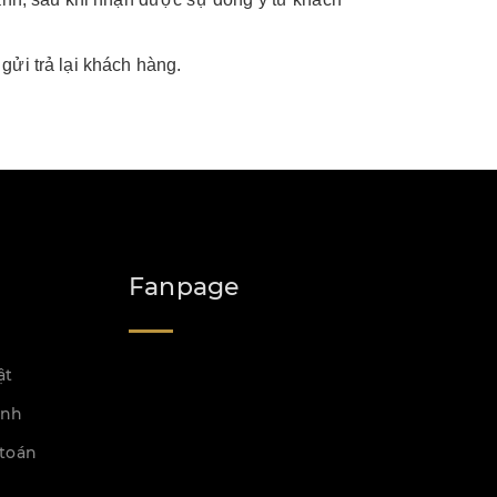
gửi trả lại khách hàng.
Fanpage
ật
ành
toán