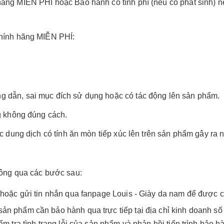
ng MIỄN PHÍ hoặc Bảo hành có tính phí (nếu có phát sinh) n
hính hãng MIỄN PHÍ:
dẫn, sai mục đích sử dụng hoặc có tác động lên sản phẩm.
g không đúng cách.
 dung dịch có tính ăn mòn tiếp xúc lên trên sản phẩm gây ra n
hông qua các bước sau:
 hoặc gửi tin nhắn qua fanpage Louis - Giày da nam để được c
ản phẩm cần bảo hành qua trực tiếp tại địa chỉ kinh doanh s
m tra tình trạng lỗi của sản phẩm và phản hồi tiến trình bảo 