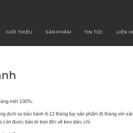
GIỚI THIỆU
SẢN PHẨM
TIN TỨC
LIÊN H
ành
àng mới 100%
.
ởng dịch vụ
bảo hành 6-12 tháng tùy sản phẩm
(6 tháng với sả
 còn được bảo trì trọn đời về keo dán, chỉ.