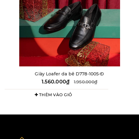
Giày Loafer da bê D778-1005-Đ
1.560.000₫
1.950.000₫
THÊM VÀO GIỎ