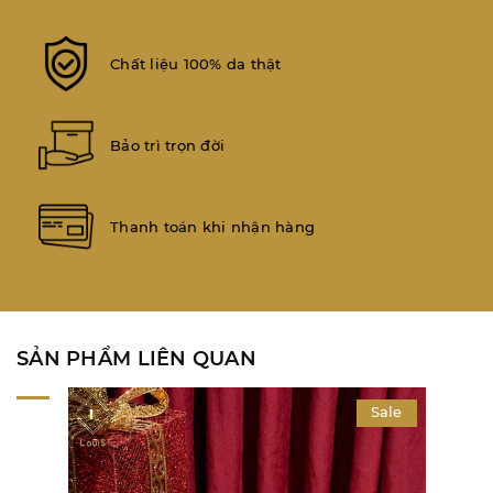
Chất liệu 100% da thật
Bảo trì trọn đời
Thanh toán khi nhận hàng
SẢN PHẨM LIÊN QUAN
Sale