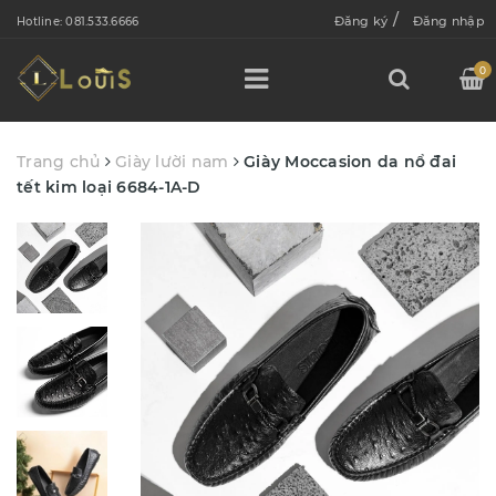
/
Đăng ký
Đăng nhập
Hotline:
081.533.6666
0
Trang chủ
Giày lười nam
Giày Moccasion da nổ đai
tết kim loại 6684-1A-D