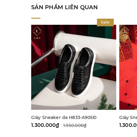
SẢN PHẨM LIÊN QUAN
Sale
Giày Sneaker da H833-A905Đ
Giày Sn
1.300.000₫
1.300.
1.950.000₫