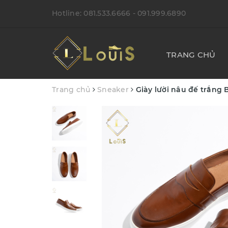
Hotline:
081.533.6666
- 091.999.6890
TRANG CHỦ
Trang chủ
Sneaker
Giày lười nâu đế trắng 