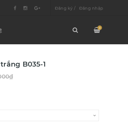
Đăng ký
/
Đăng nhập
0
Ệ
 trắng B035-1
.000₫