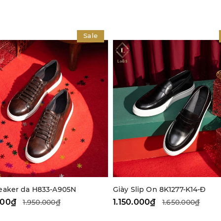
Sale
eaker da H833-A905N
Giày Slip On 8K1277-K14-Đ
000₫
1.150.000₫
1.950.000₫
1.650.000₫