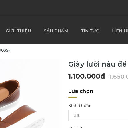
GIỚI THIỆU
SẢN PHẨM
TIN TỨC
LIÊN H
B035-1
Giày lười nâu đế
1.100.000₫
1.650
Lựa chọn
Kích thước