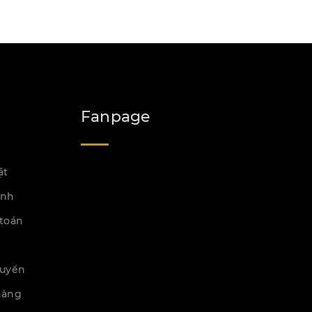
Fanpage
ật
ành
toán
huyển
hàng