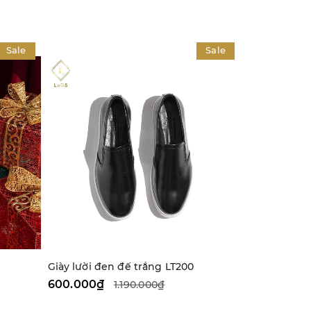
Sale
Sale
Giày lười đen đế trắng LT200
Giày Sneake
600.000₫
1.000.000
1.190.000₫