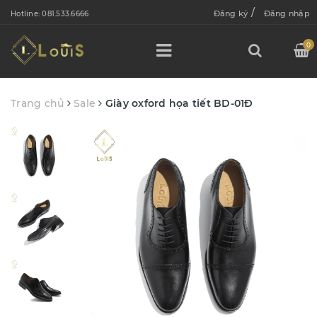
/
Đăng ký
Đăng nhập
Hotline:
081.533.6666
0
Trang chủ
Sale
Giày oxford họa tiết BD-01Đ