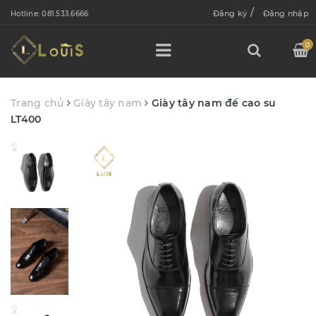
/
Đăng ký
Đăng nhập
Hotline:
081.533.6666
0
Trang chủ
Giày tây nam
Giày tây nam đế cao su
LT400